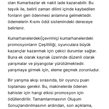
olan Kumarbazlar ek nakit iade kazanabilir. Bu
teşvik ile, belirli zaman dilimi içinde kaybedilen
fonların geri ödenmesi anlamına gelmektedir.
ödemelerin Kısmı ödül sistemindeki dereceye
belirlenir.
Kumarhanelerdeki|çevrimiçi kumarhanelerdeki
promosyonların Çeşitliliği, oyunculara büyük
kazançlar kazanmak için çekici durumlar sağlar.
Buna ek olarak kaynak üzerinde düzenli olarak
yarışmalar ve piyangolar yürütülmektedir.
yarışmaya girmek için, eleme geçmek zorunludur.
Bir yarışma akışı sırasında, bir oyuncu puan
toplaması gerekir. Bu, makinelerde ödenen
bahisler için hangi etkisi promosyon için
ödüllendirilir. Tamamlanmasının Oluşum
Sonuçlandırılmasının ardından, son açıklama,