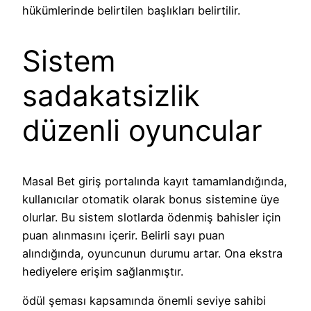
hükümlerinde belirtilen başlıkları belirtilir.
Sistem
sadakatsizlik
düzenli oyuncular
Masal Bet giriş portalında kayıt tamamlandığında,
kullanıcılar otomatik olarak bonus sistemine üye
olurlar. Bu sistem slotlarda ödenmiş bahisler için
puan alınmasını içerir. Belirli sayı puan
alındığında, oyuncunun durumu artar. Ona ekstra
hediyelere erişim sağlanmıştır.
ödül şeması kapsamında önemli seviye sahibi