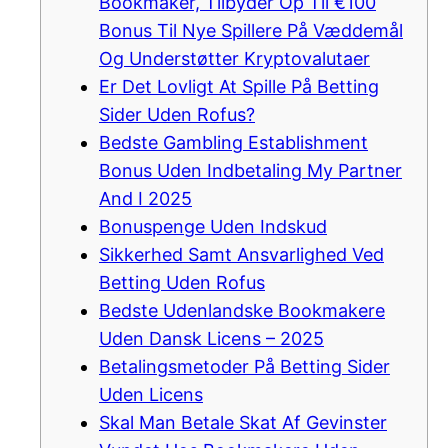
Bookmaker, Tilbyder Op Til €100
Bonus Til Nye Spillere På Væddemål
Og Understøtter Kryptovalutaer
Er Det Lovligt At Spille På Betting
Sider Uden Rofus?
Bedste Gambling Establishment
Bonus Uden Indbetaling My Partner
And I 2025
Bonuspenge Uden Indskud
Sikkerhed Samt Ansvarlighed Ved
Betting Uden Rofus
Bedste Udenlandske Bookmakere
Uden Dansk Licens – 2025
Betalingsmetoder På Betting Sider
Uden Licens
Skal Man Betale Skat Af Gevinster