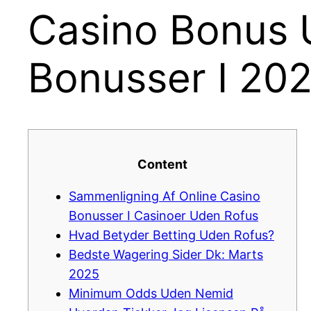
Casino Bonus U
Bonusser I 20
Content
Sammenligning Af Online Casino
Bonusser I Casinoer Uden Rofus
Hvad Betyder Betting Uden Rofus?
Bedste Wagering Sider Dk: Marts
2025
Minimum Odds Uden Nemid