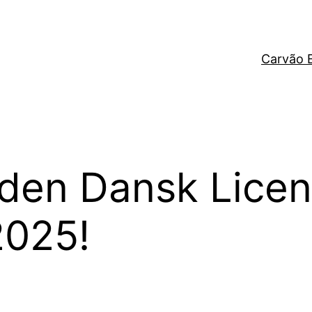
Carvão 
en Dansk Licen
2025!