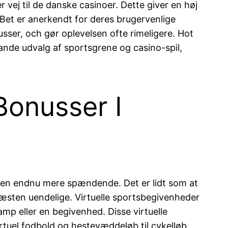
 vej til de danske casinoer. Dette giver en høj
et er anerkendt for deres brugervenlige
ser, och gør oplevelsen ofte rimeligere. Hot
tande udvalg af sportsgrene og casino-spil,
Bonusser I
lsen endnu mere spændende. Det er lidt som at
 næsten uendelige. Virtuelle sportsbegivenheder
mp eller en begivenhed. Disse virtuelle
virtuel fodbold og hestevæddeløb til cykelløb