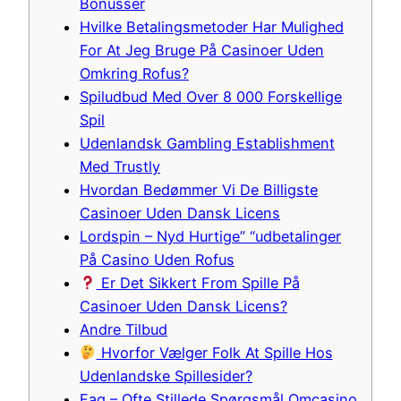
Bonusser
Hvilke Betalingsmetoder Har Mulighed
For At Jeg Bruge På Casinoer Uden
Omkring Rofus?
Spiludbud Med Over 8 000 Forskellige
Spil
Udenlandsk Gambling Establishment
Med Trustly
Hvordan Bedømmer Vi De Billigste
Casinoer Uden Dansk Licens
Lordspin – Nyd Hurtige” “udbetalinger
På Casino Uden Rofus
Er Det Sikkert From Spille På
Casinoer Uden Dansk Licens?
Andre Tilbud
Hvorfor Vælger Folk At Spille Hos
Udenlandske Spillesider?
Faq – Ofte Stillede Spørgsmål Omcasino