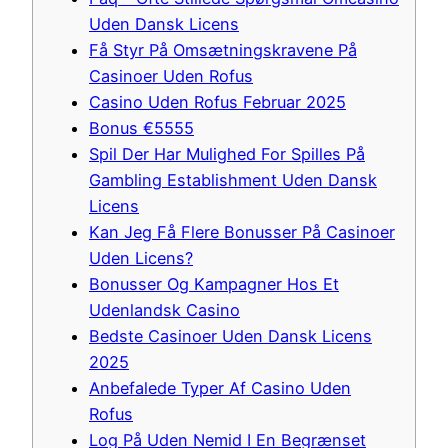
Uden Dansk Licens
Få Styr På Omsætningskravene På
Casinoer Uden Rofus
Casino Uden Rofus Februar 2025
Bonus €5555
Spil Der Har Mulighed For Spilles På
Gambling Establishment Uden Dansk
Licens
Kan Jeg Få Flere Bonusser På Casinoer
Uden Licens?
Bonusser Og Kampagner Hos Et
Udenlandsk Casino
Bedste Casinoer Uden Dansk Licens
2025
Anbefalede Typer Af Casino Uden
Rofus
Log På Uden Nemid I En Begrænset