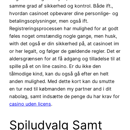
samme grad af sikkerhed og kontrol. Både ift.,
hvordan casinoet opbevarer dine personlige- og
betalingsoplysninger, men også ift.
Registreringsprocessen har mulighed for at godt
føles noget omstændig nogle gange, men husk,
with det også er din sikkerhed på, at casinoet im
or her legalt, og følger de gældende regler. Det er
aldersgrænsen for at få adgang og tilladelse til at
spille på et on line casino. Er du ikke den
tålmodige kind, kan du også gå efter en helt
anden mulighed. Med dette kort kan du smutte
en tur ned til købmanden my partner and i dit
nabolag, samt indsætte de penge du har krav for
casino uden licens
.
Spiludvalg Samt