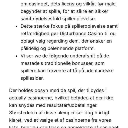
om casinoet, dets licens og vilkår, før male
begynder at spille, for at sikre en sikker
samt nydelsesfuld spilleoplevelse.
Dette stærke fokus på spilleroplevelse samt
retfærdighed gør Disturbance Casino til ou
oplagt valg regarding dem, der ønsker en
pålidelig og belønnende platform.
Vi ser we de følgende underafsnit på de
mestadels traditionelle bonusser, som
spillere kan forvente at få på udenlandske
spillesider.
Der holdes opsyn med de spil, der tilbydes i
actually casinoerne, hvilket betyder, at der ikke
kan snydes med resultater/udbetalinger.
Størstedelen af disse ulemper ser dog hurtigt
klaret, ved at vælge et af casinoerne fra vores
liste, hvor du kan læse en anmeldelse af casinoet