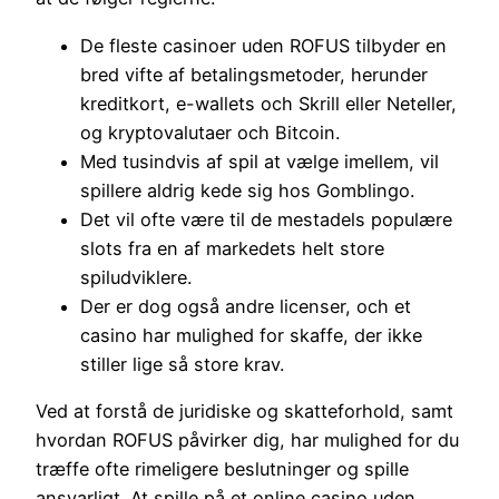
De fleste casinoer uden ROFUS tilbyder en
bred vifte af betalingsmetoder, herunder
kreditkort, e-wallets och Skrill eller Neteller,
og kryptovalutaer och Bitcoin.
Med tusindvis af spil at vælge imellem, vil
spillere aldrig kede sig hos Gomblingo.
Det vil ofte være til de mestadels populære
slots fra en af markedets helt store
spiludviklere.
Der er dog også andre licenser, och et
casino har mulighed for skaffe, der ikke
stiller lige så store krav.
Ved at forstå de juridiske og skatteforhold, samt
hvordan ROFUS påvirker dig, har mulighed for du
træffe ofte rimeligere beslutninger og spille
ansvarligt. At spille på et online casino uden