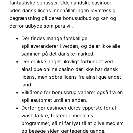
fantastiske bonusser. Udenlandske casinoer
uden dansk licens innehåller ingen lovmæssig
begrænsning på deres bonusudbud og kan og
derfor udbyde som para vil.
Der findes mange forskellige
spilleverandører i verden, og de er ikke alle
sammen på det danske marked.
Der er ikke noget ulovligt forbundet ved
ainsi que online casino der ikke har dansk
licens, men sobre licens fra ainsi que andet
land.
Vilkårene for bonusbrug varierer også fra en
spilleautomat until en anden.
Derfor gør casinoer deres ypperste for at
wash lækre, fristende medlems
programmer, så ni får lyst til at blive medlem
og besøge siden gentagende gange.