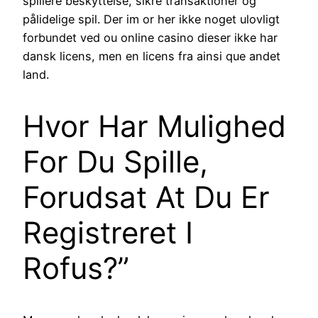
spillere beskyttelse, sikre transaktioner og
pålidelige spil. Der im or her ikke noget ulovligt
forbundet ved ou online casino dieser ikke har
dansk licens, men en licens fra ainsi que andet
land.
Hvor Har Mulighed
For Du Spille,
Forudsat At Du Er
Registreret I
Rofus?”