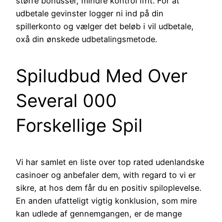
større bonusser, mindre kontrol ifht. For at
udbetale gevinster logger ni ind på din
spillerkonto og vælger det beløb i vil udbetale,
oxå din ønskede udbetalingsmetode.
Spiludbud Med Over
Several 000
Forskellige Spil
Vi har samlet en liste over top rated udenlandske
casinoer og anbefaler dem, with regard to vi er
sikre, at hos dem får du en positiv spiloplevelse.
En anden ufatteligt vigtig konklusion, som mire
kan udlede af gennemgangen, er de mange