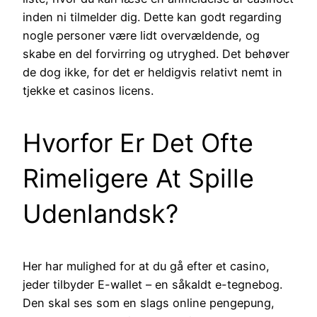
inden ni tilmelder dig. Dette kan godt regarding
nogle personer være lidt overvældende, og
skabe en del forvirring og utryghed. Det behøver
de dog ikke, for det er heldigvis relativt nemt in
tjekke et casinos licens.
Hvorfor Er Det Ofte
Rimeligere At Spille
Udenlandsk?
Her har mulighed for at du gå efter et casino,
jeder tilbyder E-wallet – en såkaldt e-tegnebog.
Den skal ses som en slags online pengepung,