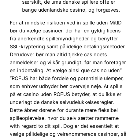
særskilt, de uma danske spillere ofte er
bange udenlandske casino, og forgæves.
For at mindske risikoen ved in spille uden MitID
bør du vælge casinoer, der har en gyldig licens
fra anerkendte spillemyndigheder og benytter
SSL-kryptering samt pålidelige betalingsmetoder.
Derudover bør man altid tjekke casinoets
anmeldelser og vilkår grundigt, før man foretager
en indbetaling. At vælge ainsi que casino uden”
“ROFUS har både fordele og potentielle ulemper,
som enhver udbyder bør overveje nøje. At spille
på et casino uden ROFUS betyder, at du ikke er
underlagt de danske selvudelukkelsesregler.
Dette åbner dørene for durante mere fleksibel
spilleoplevelse, hvor du selv sætter rammerne
with regard to dit spil. Dog er det essentielt at
vælge pålidelige og velrenommerede casinoer, så