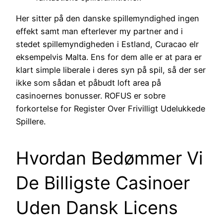
Her sitter på den danske spillemyndighed ingen
effekt samt man efterlever my partner and i
stedet spillemyndigheden i Estland, Curacao elr
eksempelvis Malta. Ens for dem alle er at para er
klart simple liberale i deres syn på spil, så der ser
ikke som sådan et påbudt loft area på
casinoernes bonusser. ROFUS er sobre
forkortelse for Register Over Frivilligt Udelukkede
Spillere.
Hvordan Bedømmer Vi
De Billigste Casinoer
Uden Dansk Licens