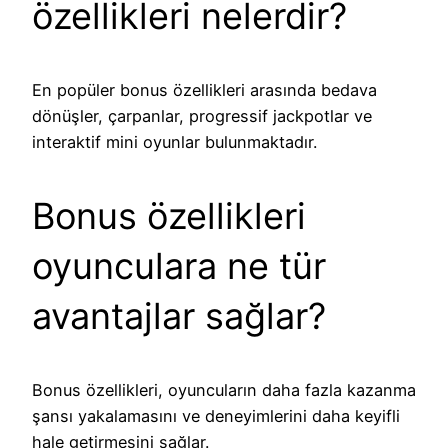
özellikleri nelerdir?
En popüler bonus özellikleri arasında bedava
dönüşler, çarpanlar, progressif jackpotlar ve
interaktif mini oyunlar bulunmaktadır.
Bonus özellikleri
oyunculara ne tür
avantajlar sağlar?
Bonus özellikleri, oyuncuların daha fazla kazanma
şansı yakalamasını ve deneyimlerini daha keyifli
hale getirmesini sağlar.