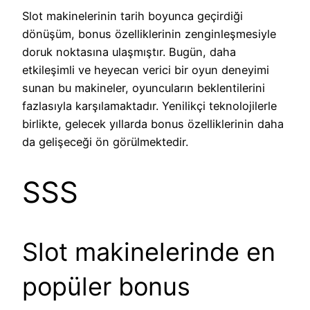
Slot makinelerinin tarih boyunca geçirdiği
dönüşüm, bonus özelliklerinin zenginleşmesiyle
doruk noktasına ulaşmıştır. Bugün, daha
etkileşimli ve heyecan verici bir oyun deneyimi
sunan bu makineler, oyuncuların beklentilerini
fazlasıyla karşılamaktadır. Yenilikçi teknolojilerle
birlikte, gelecek yıllarda bonus özelliklerinin daha
da gelişeceği ön görülmektedir.
SSS
Slot makinelerinde en
popüler bonus