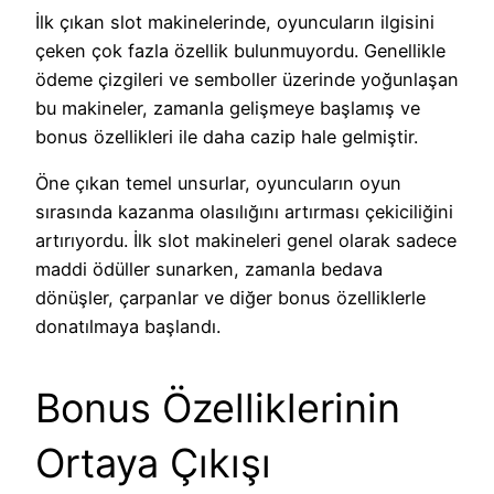
İlk çıkan slot makinelerinde, oyuncuların ilgisini
çeken çok fazla özellik bulunmuyordu. Genellikle
ödeme çizgileri ve semboller üzerinde yoğunlaşan
bu makineler, zamanla gelişmeye başlamış ve
bonus özellikleri ile daha cazip hale gelmiştir.
Öne çıkan temel unsurlar, oyuncuların oyun
sırasında kazanma olasılığını artırması çekiciliğini
artırıyordu. İlk slot makineleri genel olarak sadece
maddi ödüller sunarken, zamanla bedava
dönüşler, çarpanlar ve diğer bonus özelliklerle
donatılmaya başlandı.
Bonus Özelliklerinin
Ortaya Çıkışı