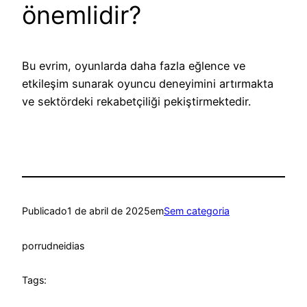
önemlidir?
Bu evrim, oyunlarda daha fazla eğlence ve
etkileşim sunarak oyuncu deneyimini artırmakta
ve sektördeki rekabetçiliği pekiştirmektedir.
Publicado
1 de abril de 2025
em
Sem categoria
por
rudneidias
Tags: