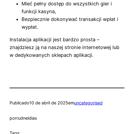
Mieć pełny dostęp do wszystkich gier i
funkcji kasyna,
Bezpiecznie dokonywać transakcji wpłat i
wypłat.
Instalacja aplikacji jest bardzo prosta –
znajdziesz ją na naszej stronie internetowej lub
w dedykowanych sklepach aplikacji.
Publicado
10 de abril de 2025
em
uncategorised
por
rudneidias
Tags: