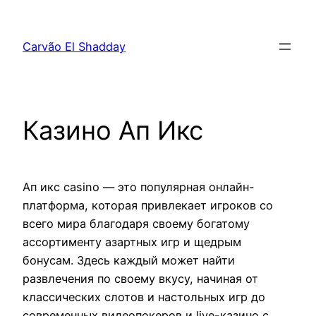
Pular
para
Carvão El Shadday
o
conteúdo
Казино Ап Икс
Ап икс casino — это популярная онлайн-
платформа, которая привлекает игроков со
всего мира благодаря своему богатому
ассортименту азартных игр и щедрым
бонусам. Здесь каждый может найти
развлечения по своему вкусу, начиная от
классических слотов и настольных игр до
современных видеопокеров и live-казино с