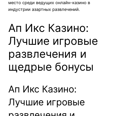
место среди ведущих онлайн-казино в
индустрии азартных развлечений.
Ап Икс Казино:
Лучшие игровые
развлечения и
щедрые бонусы
Ап Икс Казино:
Лучшие игровые
развлечения и