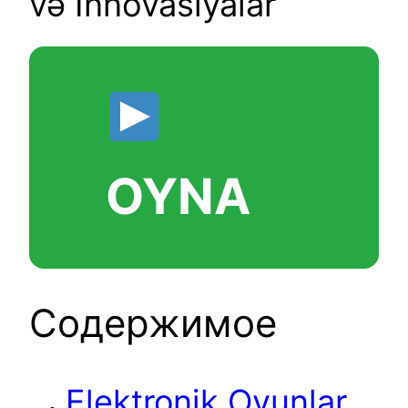
və İnnovasiyalar
OYNA
Содержимое
Elektronik Oyunlar