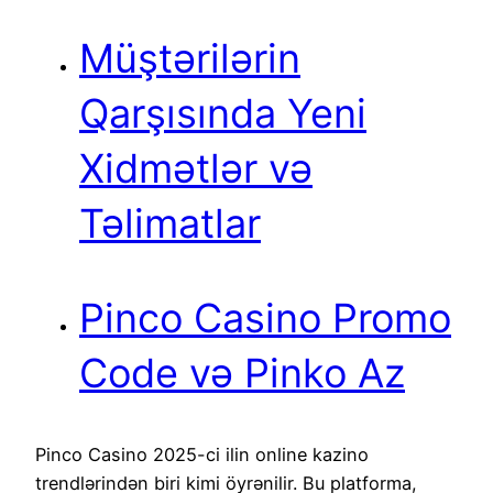
Müştərilərin
Qarşısında Yeni
Xidmətlər və
Təlimatlar
Pinco Casino Promo
Code və Pinko Az
Pinco Casino 2025-ci ilin online kazino
trendlərindən biri kimi öyrənilir. Bu platforma,