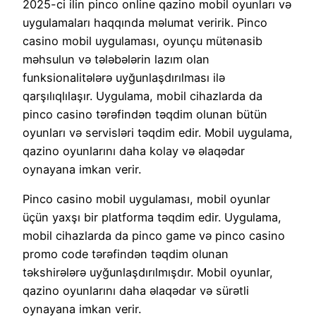
2025-ci ilin pinco online qazino mobil oyunları və
uygulamaları haqqında məlumat veririk. Pinco
casino mobil uygulaması, oyunçu mütənasib
məhsulun və tələbələrin lazım olan
funksionalitələrə uyğunlaşdırılması ilə
qarşılıqlılaşır. Uygulama, mobil cihazlarda da
pinco casino tərəfindən təqdim olunan bütün
oyunları və servisləri təqdim edir. Mobil uygulama,
qazino oyunlarını daha kolay və əlaqədar
oynayana imkan verir.
Pinco casino mobil uygulaması, mobil oyunlar
üçün yaxşı bir platforma təqdim edir. Uygulama,
mobil cihazlarda da pinco game və pinco casino
promo code tərəfindən təqdim olunan
təkshirələrə uyğunlaşdırılmışdır. Mobil oyunlar,
qazino oyunlarını daha əlaqədar və sürətli
oynayana imkan verir.