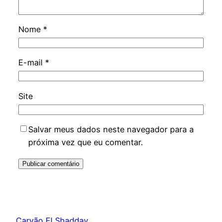
Nome
*
E-mail
*
Site
Salvar meus dados neste navegador para a
próxima vez que eu comentar.
Carvão El Shadday