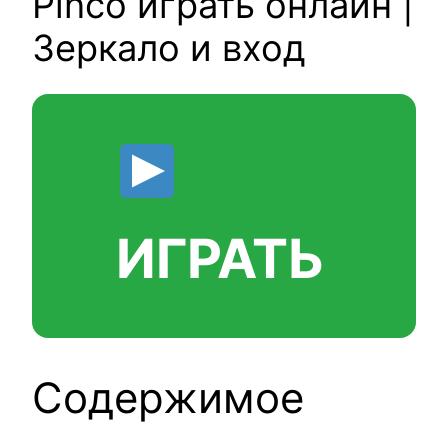
Pinco играть онлайн |
Зеркало и вход
ИГРАТЬ
Содержимое