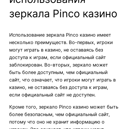
зеркала Pinco казино
Использование зеркала Pinco казино имеет
несколько преимуществ. Во-первых, игроки
могут играть в казино, не оставаясь без
доступа к играм, если официальный сайт
заблокирован. Во-вторых, зеркало может
быть более доступным, чем официальный
сайт, что означает, что игроки могут играть в
казино, не оставаясь без доступа к играм,
если официальный сайт не доступен.
Кроме того, зеркало Pinco казино может быть
более безопасным, чем официальный сайт,
потому что оно не хранит информацию о