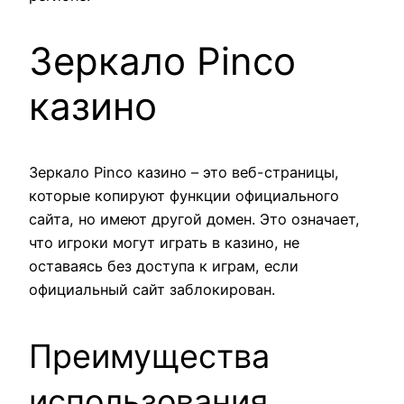
Зеркало Pinco
казино
Зеркало Pinco казино – это веб-страницы,
которые копируют функции официального
сайта, но имеют другой домен. Это означает,
что игроки могут играть в казино, не
оставаясь без доступа к играм, если
официальный сайт заблокирован.
Преимущества
использования