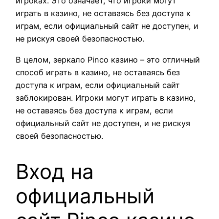
игроках. Это означает, что игроки могут
играть в казино, не оставаясь без доступа к
играм, если официальный сайт не доступен, и
не рискуя своей безопасностью.
В целом, зеркало Pinco казино – это отличный
способ играть в казино, не оставаясь без
доступа к играм, если официальный сайт
заблокирован. Игроки могут играть в казино,
не оставаясь без доступа к играм, если
официальный сайт не доступен, и не рискуя
своей безопасностью.
Вход на
официальный