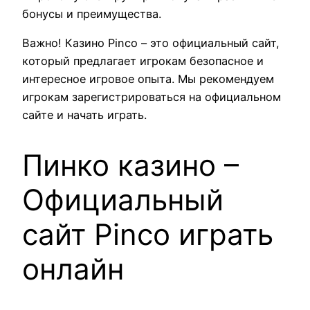
бонусы и преимущества.
Важно! Казино Pinco – это официальный сайт,
который предлагает игрокам безопасное и
интересное игровое опыта. Мы рекомендуем
игрокам зарегистрироваться на официальном
сайте и начать играть.
Пинко казино –
Официальный
сайт Pinco играть
онлайн