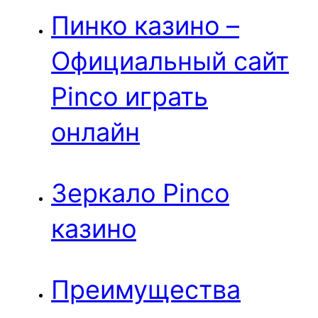
Пинко казино –
Официальный сайт
Pinco играть
онлайн
Зеркало Pinco
казино
Преимущества