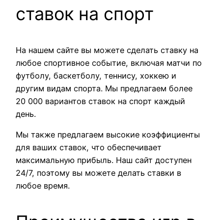
ставок на спорт
На нашем сайте вы можете сделать ставку на
любое спортивное событие, включая матчи по
футболу, баскетболу, теннису, хоккею и
другим видам спорта. Мы предлагаем более
20 000 вариантов ставок на спорт каждый
день.
Мы также предлагаем высокие коэффициенты
для ваших ставок, что обеспечивает
максимальную прибыль. Наш сайт доступен
24/7, поэтому вы можете делать ставки в
любое время.