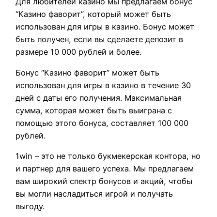
Для любителей казино мы предлагаем бонус
“Казино фаворит”, который может быть
использован для игры в казино. Бонус может
быть получен, если вы сделаете депозит в
размере 10 000 рублей и более.
Бонус “Казино фаворит” может быть
использован для игры в казино в течение 30
дней с даты его получения. Максимальная
сумма, которая может быть выиграна с
помощью этого бонуса, составляет 100 000
рублей.
1win – это не только букмекерская контора, но
и партнер для вашего успеха. Мы предлагаем
вам широкий спектр бонусов и акций, чтобы
вы могли насладиться игрой и получать
выгоду.