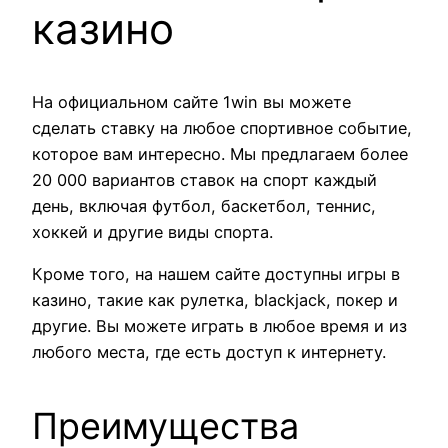
казино
На официальном сайте 1win вы можете
сделать ставку на любое спортивное событие,
которое вам интересно. Мы предлагаем более
20 000 вариантов ставок на спорт каждый
день, включая футбол, баскетбол, теннис,
хоккей и другие виды спорта.
Кроме того, на нашем сайте доступны игры в
казино, такие как рулетка, blackjack, покер и
другие. Вы можете играть в любое время и из
любого места, где есть доступ к интернету.
Преимущества