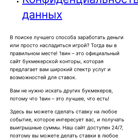
данных
В поиске лучшего способа заработать деньги
или просто насладиться игрой? Тогда вы в
правильном месте! 1вин – это официальный
сайт букмекерской конторы, которая
предлагает вам широкий спектр услуг и
возможностей для ставок.
Вам не нужно искать других букмекеров,
потому что 1вин – это лучшее, что есть!
Здесь вы можете сделать ставку на любое
событие, которое интересует вас, и получать
выигрышные суммы. Наш сайт доступен 24/7,
поэтому вы можете делать ставки в любое