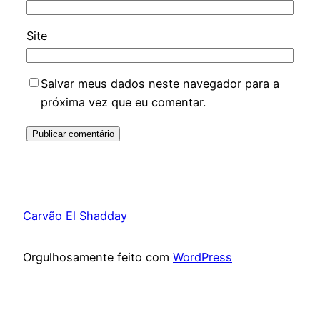
Site
Salvar meus dados neste navegador para a
próxima vez que eu comentar.
Carvão El Shadday
Orgulhosamente feito com
WordPress