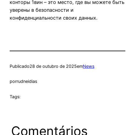
конторы 1вин – это место, где вы можете быть
уверены в безопасности и
конфиденциальности своих данных.
Publicado
28 de outubro de 2025
em
News
por
rudneidias
Tags:
Comentários