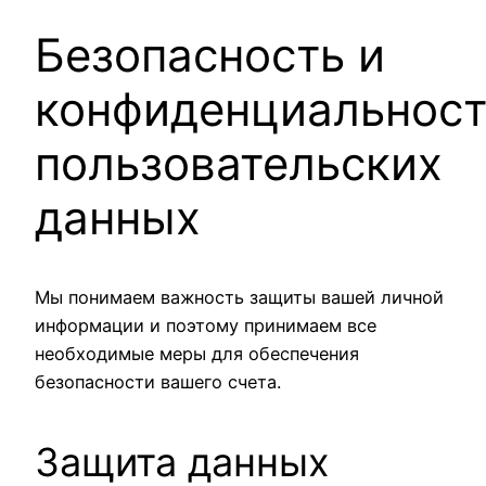
Безопасность и
конфиденциальност
пользовательских
данных
Мы понимаем важность защиты вашей личной
информации и поэтому принимаем все
необходимые меры для обеспечения
безопасности вашего счета.
Защита данных