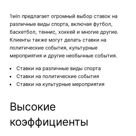
1win предлагает огромный выбор ставок на
различные виды спорта, включая футбол,
баскетбол, теннис, хоккей и многие другие.
Клиенты также могут делать ставки на
политические события, культурные
мероприятия и другие необычные события.
Ставки на различные виды спорта
Ставки на политические события
Ставки на культурные мероприятия
Высокие
коэффициенты