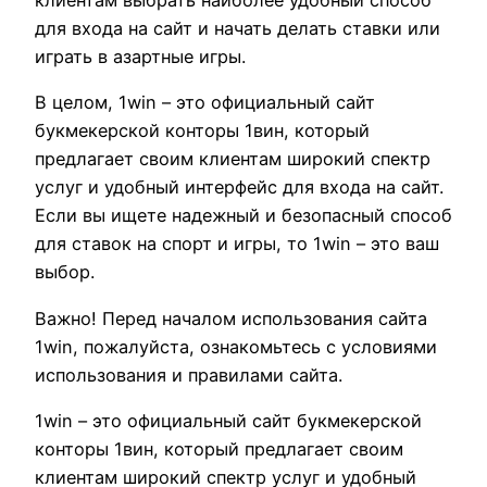
клиентам выбрать наиболее удобный способ
для входа на сайт и начать делать ставки или
играть в азартные игры.
В целом, 1win – это официальный сайт
букмекерской конторы 1вин, который
предлагает своим клиентам широкий спектр
услуг и удобный интерфейс для входа на сайт.
Если вы ищете надежный и безопасный способ
для ставок на спорт и игры, то 1win – это ваш
выбор.
Важно! Перед началом использования сайта
1win, пожалуйста, ознакомьтесь с условиями
использования и правилами сайта.
1win – это официальный сайт букмекерской
конторы 1вин, который предлагает своим
клиентам широкий спектр услуг и удобный