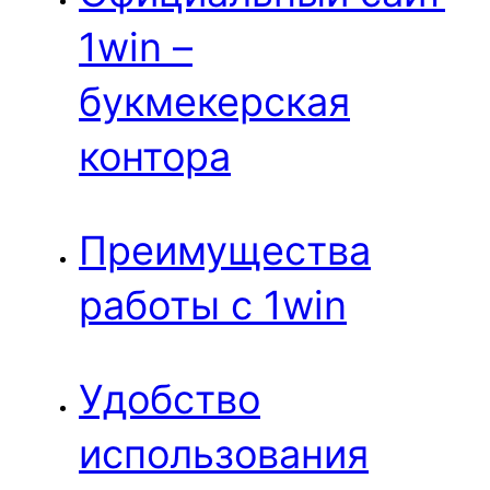
1win –
букмекерская
контора
Преимущества
работы с 1win
Удобство
использования