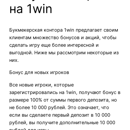
на 1win
Букмекерская контора 1win предлагает своим
клиентам множество бонусов и акций, чтобы
сделать игру еще более интересной и
выгодной. Ниже мы рассмотрим некоторые из
них.
Бонус для новых игроков
Все новые игроки, которые
зарегистрировались на 1win, получают бонус в
размере 100% от суммы первого депозита, но
не более 10 000 рублей. Это означает, что
если вы сделаете первый депозит в 10 000
рублей, вы получите дополнительные 10 000
рублей для игры.