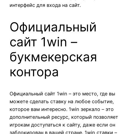
интерфейс для входа на сайт.
Официальный
сайт 1win –
букмекерская
контора
Официальный сайт 1win – это место, где вы
можете сделать ставку на любое событие,
которое вам интересно. 1win зеркало – это
дополнительный ресурс, который позволяет
игрокам доступаться к сайту, даже если он
заблокирован в вашей стране. 1win ставки –