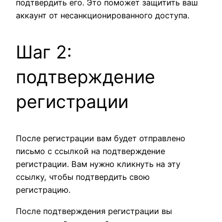
подтвердить его. Это поможет защитить ваш
аккаунт от несанкционированного доступа.
Шаг 2:
подтверждение
регистрации
После регистрации вам будет отправлено
письмо с ссылкой на подтверждение
регистрации. Вам нужно кликнуть на эту
ссылку, чтобы подтвердить свою
регистрацию.
После подтверждения регистрации вы