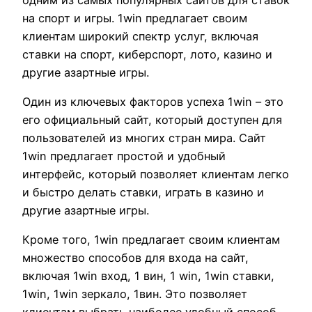
на спорт и игры. 1win предлагает своим
клиентам широкий спектр услуг, включая
ставки на спорт, киберспорт, лото, казино и
другие азартные игры.
Один из ключевых факторов успеха 1win – это
его официальный сайт, который доступен для
пользователей из многих стран мира. Сайт
1win предлагает простой и удобный
интерфейс, который позволяет клиентам легко
и быстро делать ставки, играть в казино и
другие азартные игры.
Кроме того, 1win предлагает своим клиентам
множество способов для входа на сайт,
включая 1win вход, 1 вин, 1 win, 1win ставки,
1win, 1win зеркало, 1вин. Это позволяет