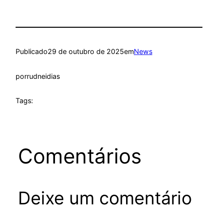
Publicado
29 de outubro de 2025
em
News
por
rudneidias
Tags:
Comentários
Deixe um comentário