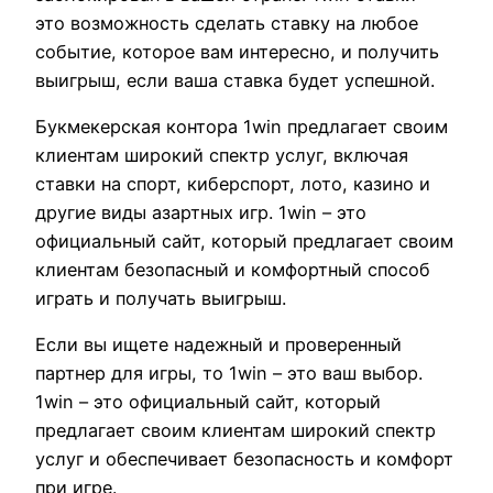
это возможность сделать ставку на любое
событие, которое вам интересно, и получить
выигрыш, если ваша ставка будет успешной.
Букмекерская контора 1win предлагает своим
клиентам широкий спектр услуг, включая
ставки на спорт, киберспорт, лото, казино и
другие виды азартных игр. 1win – это
официальный сайт, который предлагает своим
клиентам безопасный и комфортный способ
играть и получать выигрыш.
Если вы ищете надежный и проверенный
партнер для игры, то 1win – это ваш выбор.
1win – это официальный сайт, который
предлагает своим клиентам широкий спектр
услуг и обеспечивает безопасность и комфорт
при игре.