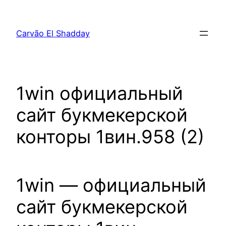
Pular
para
Carvão El Shadday
o
conteúdo
1win официальный
сайт букмекерской
конторы 1вин.958 (2)
1win — официальный
сайт букмекерской