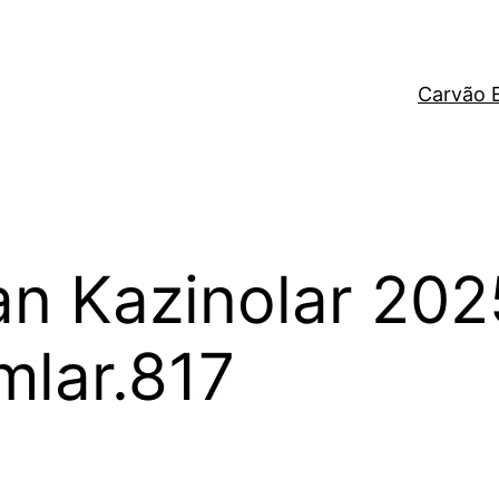
Carvão 
n Kazinolar 202
mlar.817