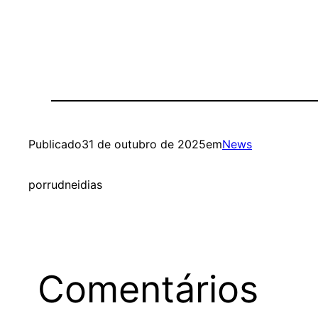
Publicado
31 de outubro de 2025
em
News
por
rudneidias
Comentários