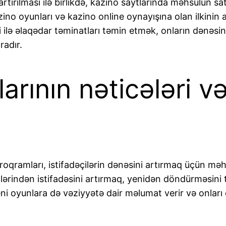
rtırılması ilə birlikdə, kazino saytlarında məhsulun satı
no oyunları və kazino online oynayışına olan ilkinin art
əsi ilə əlaqədar təminatları təmin etmək, onların dənəsi
radır.
rının nəticələri və
qramları, istifadəçilərin dənəsini artırmaq üçün məhsu
tlərindən istifadəsini artırmaq, yenidən döndürməsini t
yeni oyunlara də vəziyyətə dair məlumat verir və onla