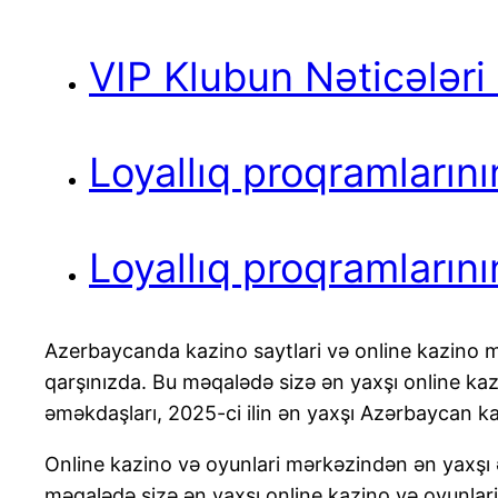
VIP Klubun Nəticələri 
Loyallıq proqramlarının
Loyallıq proqramlarını
Azerbaycanda kazino saytlari və online kazino 
qarşınızda. Bu məqalədə sizə ən yaxşı online ka
əməkdaşları, 2025-ci ilin ən yaxşı Azərbaycan k
Online kazino və oyunlari mərkəzindən ən yaxşı 
məqalədə sizə ən yaxşı online kazino və oyunla