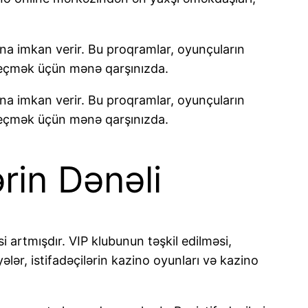
ğına imkan verir. Bu proqramlar, oyunçuların
 seçmək üçün mənə qarşınızda.
ğına imkan verir. Bu proqramlar, oyunçuların
 seçmək üçün mənə qarşınızda.
ərin Dənəli
i artmışdır. VIP klubunun təşkil edilməsi,
ələr, istifadəçilərin kazino oyunları və kazino