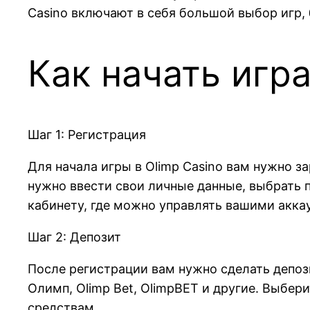
Casino включают в себя большой выбор игр, 
Как начать игра
Шаг 1: Регистрация
Для начала игры в Olimp Casino вам нужно з
нужно ввести свои личные данные, выбрать 
кабинету, где можно управлять вашими акка
Шаг 2: Депозит
После регистрации вам нужно сделать депози
Олимп, Olimp Bet, OlimpBET и другие. Выбер
средствам.