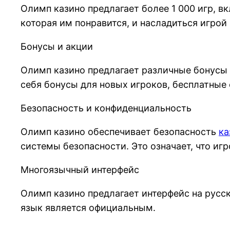
Олимп казино предлагает более 1 000 игр, вк
которая им понравится, и насладиться игрой
Бонусы и акции
Олимп казино предлагает различные бонусы 
себя бонусы для новых игроков, бесплатные 
Безопасность и конфиденциальность
Олимп казино обеспечивает безопасность
ка
системы безопасности. Это означает, что иг
Многоязычный интерфейс
Олимп казино предлагает интерфейс на русск
язык является официальным.