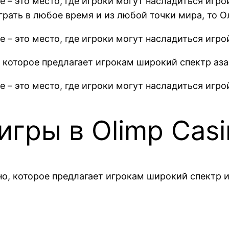
 – это место, где игроки могут насладиться игр
рать в любое время и из любой точки мира, то О
 – это место, где игроки могут насладиться игр
 которое предлагает игрокам широкий спектр аза
 – это место, где игроки могут насладиться игр
гры в Olimp Casi
о, которое предлагает игрокам широкий спектр и