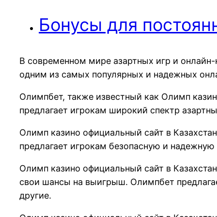
Бонусы для постоян
В современном мире азартных игр и онлайн-к
одним из самых популярных и надежных онла
Олимпбет, также известный как Олимп казин
предлагает игрокам широкий спектр азартных
Олимп казино официальный сайт в Казахстан
предлагает игрокам безопасную и надежную 
Олимп казино официальный сайт в Казахстане
свои шансы на выигрыш. Олимпбет предлага
другие.