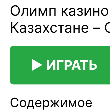
Олимп казино
Казахстане – 
▶️ ИГРАТЬ
Содержимое