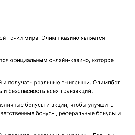
ой точки мира, Олимп казино является
ется официальным онлайн-казино, которое
рой и получать реальные выигрыши. Олимпбет
 и безопасность всех транзакций.
различные бонусы и акции, чтобы улучшить
иветственные бонусы, реферальные бонусы и