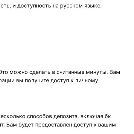
сть, и доступность на русском языке.
 Это можно сделать в считанные минуты. Вам
рации вы получите доступ к личному
 несколько способов депозита, включая бк
ит. Вам будет предоставлен доступ к вашим