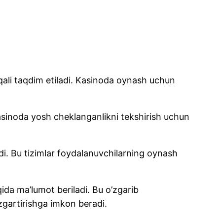
rqali taqdim etiladi. Kasinoda oynash uchun
asinoda yosh cheklanganlikni tekshirish uchun
adi. Bu tizimlar foydalanuvchilarning oynash
ida ma’lumot beriladi. Bu o’zgarib
zgartirishga imkon beradi.