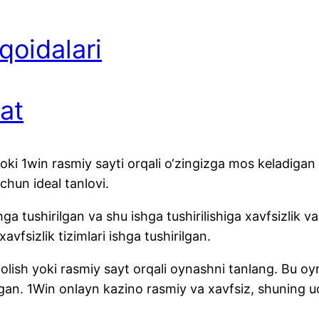
 qoidalari
yat
ki 1win rasmiy sayti orqali o‘zingizga mos keladigan
chun ideal tanlovi.
a tushirilgan va shu ishga tushirilishiga xavfsizlik va
vfsizlik tizimlari ishga tushirilgan.
lish yoki rasmiy sayt orqali oynashni tanlang. Bu oyn
rilgan. 1Win onlayn kazino rasmiy va xavfsiz, shuning