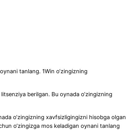
 oynani tanlang. 1Win o‘zingizning
 litsenziya berilgan. Bu oynada o‘zingizning
ada o‘zingizning xavfsizligingizni hisobga olgan
 uchun o‘zingizga mos keladigan oynani tanlang