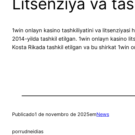
Litsenziya va tas
1win onlayn kasino tashkiliyatini va litsenziyasi
2014-yilda tashkil etilgan. 1win onlayn kasino li
Kosta Rikada tashkil etilgan va bu shirkat 1win o
Publicado
1 de novembro de 2025
em
News
por
rudneidias