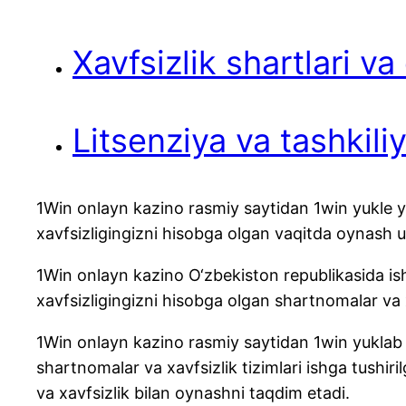
Xavfsizlik shartlari va
Litsenziya va tashkili
1Win onlayn kazino rasmiy saytidan 1win yukle yo
xavfsizligingizni hisobga olgan vaqitda oynash u
1Win onlayn kazino O‘zbekiston republikasida ishg
xavfsizligingizni hisobga olgan shartnomalar va xa
1Win onlayn kazino rasmiy saytidan 1win yuklab o
shartnomalar va xavfsizlik tizimlari ishga tushi
va xavfsizlik bilan oynashni taqdim etadi.