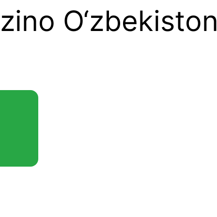
zino O‘zbekistond