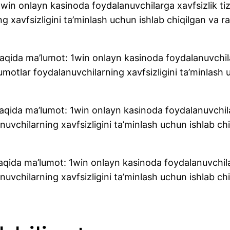
: 1win onlayn kasinoda foydalanuvchilarga xavfsizlik ti
g xavfsizligini ta’minlash uchun ishlab chiqilgan va ras
i haqida ma’lumot: 1win onlayn kasinoda foydalanuvchila
umotlar foydalanuvchilarning xavfsizligini ta’minlash 
 haqida ma’lumot: 1win onlayn kasinoda foydalanuvchila
uvchilarning xavfsizligini ta’minlash uchun ishlab chi
 haqida ma’lumot: 1win onlayn kasinoda foydalanuvchilar
uvchilarning xavfsizligini ta’minlash uchun ishlab chi