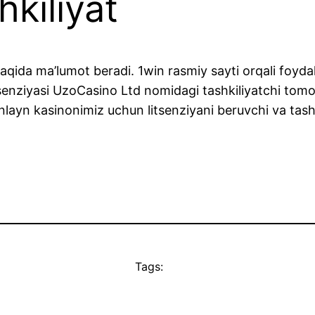
hkiliyat
 haqida ma’lumot beradi. 1win rasmiy sayti orqali foyda
tsenziyasi UzoCasino Ltd nomidagi tashkiliyatchi tomon
nlayn kasinonimiz uchun litsenziyani beruvchi va tashki
Tags: