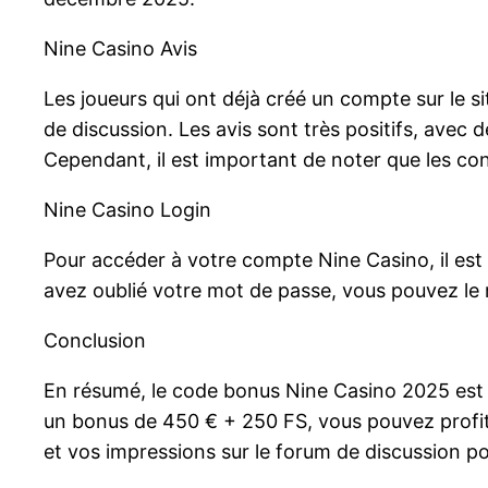
Nine Casino Avis
Les joueurs qui ont déjà créé un compte sur le s
de discussion. Les avis sont très positifs, avec d
Cependant, il est important de noter que les con
Nine Casino Login
Pour accéder à votre compte Nine Casino, il est
avez oublié votre mot de passe, vous pouvez le ré
Conclusion
En résumé, le code bonus Nine Casino 2025 est 
un bonus de 450 € + 250 FS, vous pouvez profiter
et vos impressions sur le forum de discussion pou