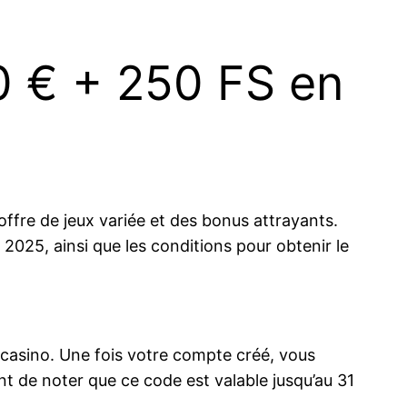
0 € + 250 FS en
 offre de jeux variée et des bonus attrayants.
2025, ainsi que les conditions pour obtenir le
 casino. Une fois votre compte créé, vous
t de noter que ce code est valable jusqu’au 31