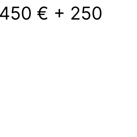
 450 € + 250