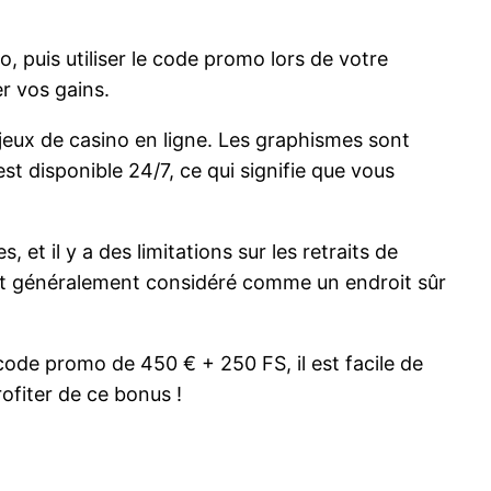
, puis utiliser le code promo lors de votre
r vos gains.
 jeux de casino en ligne. Les graphismes sont
st disponible 24/7, ce qui signifie que vous
et il y a des limitations sur les retraits de
st généralement considéré comme un endroit sûr
code promo de 450 € + 250 FS, il est facile de
rofiter de ce bonus !