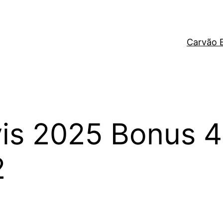
Carvão 
vis 2025 Bonus 
2