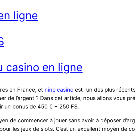
en ligne
S
u casino en ligne
ires en France, et
nine casino
est l’un des plus récent
 de l’argent ? Dans cet article, nous allons vous pr
nir un bonus de 450 € + 250 FS.
en de commencer à jouer sans avoir à déposer d’arge
pour les jeux de slots. C’est un excellent moyen de c