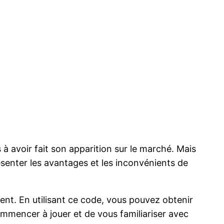
s à avoir fait son apparition sur le marché. Mais
ésenter les avantages et les inconvénients de
nt. En utilisant ce code, vous pouvez obtenir
ommencer à jouer et de vous familiariser avec