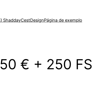
El Shadday
CestDesign
Página de exemplo
450 € + 250 FS