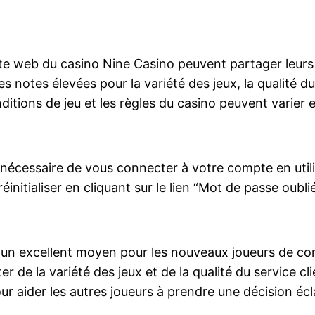
ite web du casino Nine Casino peuvent partager leurs
es notes élevées pour la variété des jeux, la qualité du
ditions de jeu et les règles du casino peuvent varier 
 nécessaire de vous connecter à votre compte en util
initialiser en cliquant sur le lien “Mot de passe oubl
un excellent moyen pour les nouveaux joueurs de com
 de la variété des jeux et de la qualité du service cl
r aider les autres joueurs à prendre une décision écl