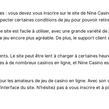
 : vous devez vous inscrire sur le site de Nine Casino
ecter certaines conditions de jeu pour pouvoir retire
ite est facile à utiliser, avec une grande variété de
 jeu encore plus agréable. De plus, le support client e
. Le site peut être lent à charger à certaines heures, 
es à de nombreux casinos en ligne, et Nine Casino e
our les amateurs de jeu de casino en ligne. Avec son 
interface du site. N’hésitez pas à vous inscrire et à p