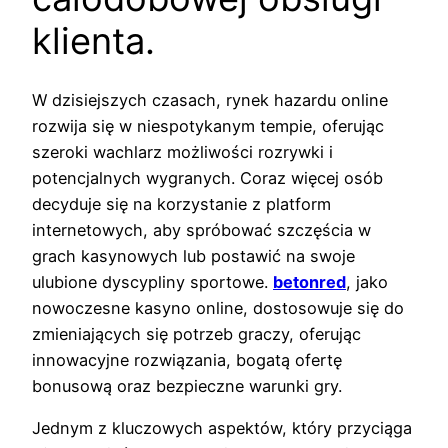
klienta.
W dzisiejszych czasach, rynek hazardu online
rozwija się w niespotykanym tempie, oferując
szeroki wachlarz możliwości rozrywki i
potencjalnych wygranych. Coraz więcej osób
decyduje się na korzystanie z platform
internetowych, aby spróbować szczęścia w
grach kasynowych lub postawić na swoje
ulubione dyscypliny sportowe.
betonred
, jako
nowoczesne kasyno online, dostosowuje się do
zmieniających się potrzeb graczy, oferując
innowacyjne rozwiązania, bogatą ofertę
bonusową oraz bezpieczne warunki gry.
Jednym z kluczowych aspektów, który przyciąga