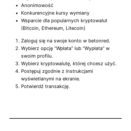
Anonimowość
Konkurencyjne kursy wymiany
Wsparcie dla popularnych kryptowalut
(Bitcoin, Ethereum, Litecoin)
Zaloguj się na swoje konto w betonred.
Wybierz opcję “Wpłata” lub “Wypłata” w
swoim profilu.
Wybierz kryptowalutę, której chcesz użyć.
Postępuj zgodnie z instrukcjami
wyświetlanymi na ekranie.
Potwierdź transakcję.