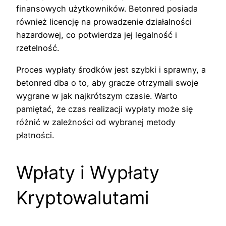
finansowych użytkowników. Betonred posiada
również licencję na prowadzenie działalności
hazardowej, co potwierdza jej legalność i
rzetelność.
Proces wypłaty środków jest szybki i sprawny, a
betonred dba o to, aby gracze otrzymali swoje
wygrane w jak najkrótszym czasie. Warto
pamiętać, że czas realizacji wypłaty może się
różnić w zależności od wybranej metody
płatności.
Wpłaty i Wypłaty
Kryptowalutami