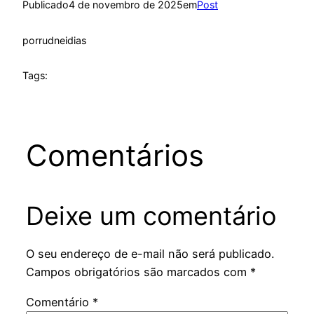
Publicado
4 de novembro de 2025
em
Post
por
rudneidias
Tags:
Comentários
Deixe um comentário
O seu endereço de e-mail não será publicado.
Campos obrigatórios são marcados com
*
Comentário
*