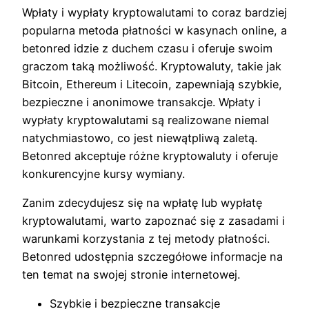
Wpłaty i wypłaty kryptowalutami to coraz bardziej
popularna metoda płatności w kasynach online, a
betonred idzie z duchem czasu i oferuje swoim
graczom taką możliwość. Kryptowaluty, takie jak
Bitcoin, Ethereum i Litecoin, zapewniają szybkie,
bezpieczne i anonimowe transakcje. Wpłaty i
wypłaty kryptowalutami są realizowane niemal
natychmiastowo, co jest niewątpliwą zaletą.
Betonred akceptuje różne kryptowaluty i oferuje
konkurencyjne kursy wymiany.
Zanim zdecydujesz się na wpłatę lub wypłatę
kryptowalutami, warto zapoznać się z zasadami i
warunkami korzystania z tej metody płatności.
Betonred udostępnia szczegółowe informacje na
ten temat na swojej stronie internetowej.
Szybkie i bezpieczne transakcje