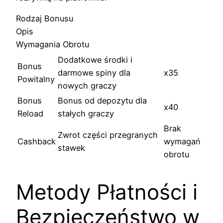
Rodzaj Bonusu
Opis
Wymagania Obrotu
Dodatkowe środki i
Bonus
darmowe spiny dla
x35
Powitalny
nowych graczy
Bonus
Bonus od depozytu dla
x40
Reload
stałych graczy
Brak
Zwrot części przegranych
Cashback
wymagań
stawek
obrotu
Metody Płatności i
Bezpieczeństwo w