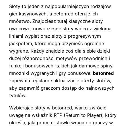
Sloty to jeden z najpopularniejszych rodzajów
gier kasynowych, a betonred oferuje ich
mnóstwo. Znajdziesz tutaj klasyczne sloty
owocowe, nowoczesne sloty wideo z wieloma
liniami wypłat oraz sloty z progresywnym
jackpotem, które mogą przynieść ogromne
wygrane. Każdy znajdzie coś dla siebie dzięki
dużej różnorodności motywów przewodnich i
funkcji bonusowych, takich jak darmowe spiny,
mnożniki wygranych i gry bonusowe.
betonred
zapewnia regularne aktualizacje oferty slotów,
aby zapewnić graczom dostęp do najnowszych
tytułów.
Wybierając sloty w betonred, warto zwrócić
uwagę na wskaźnik RTP (Return to Player), który
określa, jaki procent stawki wraca do graczy w