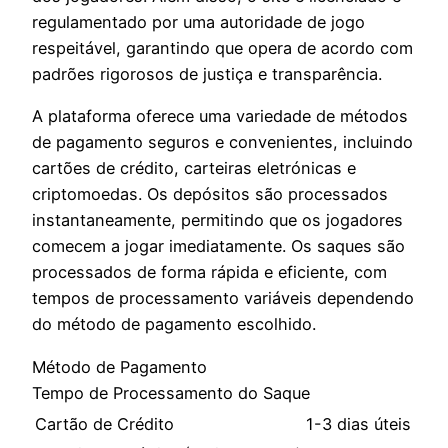
regulamentado por uma autoridade de jogo
respeitável, garantindo que opera de acordo com
padrões rigorosos de justiça e transparência.
A plataforma oferece uma variedade de métodos
de pagamento seguros e convenientes, incluindo
cartões de crédito, carteiras eletrónicas e
criptomoedas. Os depósitos são processados
instantaneamente, permitindo que os jogadores
comecem a jogar imediatamente. Os saques são
processados de forma rápida e eficiente, com
tempos de processamento variáveis dependendo
do método de pagamento escolhido.
Método de Pagamento
Tempo de Processamento do Saque
Cartão de Crédito
1-3 dias úteis