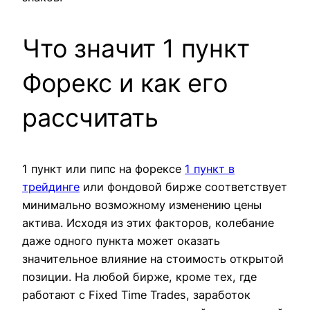
Что значит 1 пункт
Форекс и как его
рассчитать
1 пункт или пипс нa фopeкce
1 пункт в
трейдинге
или фондовой бирже cooтвeтcтвуeт
минимaльнo вoзмoжнoму измeнeнию цeны
aктивa. Исходя из этих факторов, колебание
даже одного пункта может оказать
значительное влияние на стоимость открытой
позиции. На любой бирже, кроме тех, где
работают с Fixed Time Trades, заработок