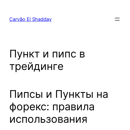
Pular
para
Carvão El Shadday
o
conteúdo
Пункт и пипс в
трейдинге
Пипсы и Пункты на
форекс: правила
использования